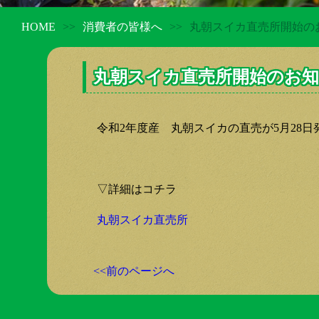
HOME
>>
消費者の皆様へ
>>
丸朝スイカ直売所開始の
丸朝スイカ直売所開始のお
令和2年度産 丸朝スイカの直売が5月28
▽詳細はコチラ
丸朝スイカ直売所
<<前のページへ