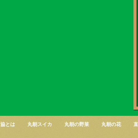
農協とは
丸朝スイカ
丸朝の野菜
丸朝の花