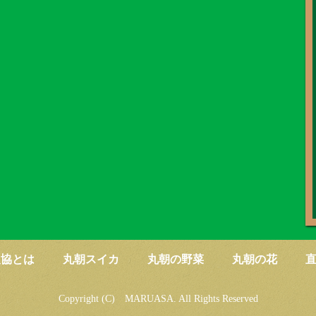
農協とは
丸朝スイカ
丸朝の野菜
丸朝の花
Copyright (C) MARUASA. All Rights Reserved