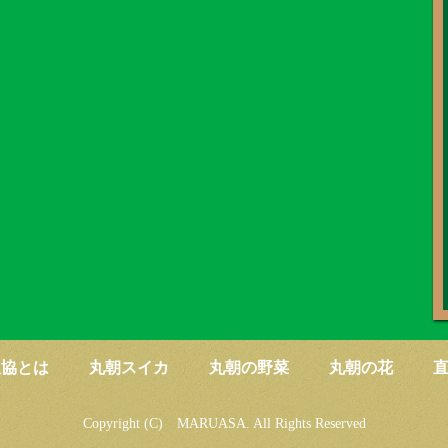
農協とは
丸朝スイカ
丸朝の野菜
丸朝の花
Copyright (C) MARUASA. All Rights Reserved