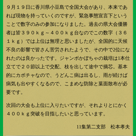
９月１９日に香川県小豆島で全国大会があり、本来であ
れば現物を持っていくのですが、緊急事態宣言下という
ことで数字のみの参加になりました。過去の県大会優勝
者は皆３９０ｋｇ～４００ｋｇ台なのでこの数字（３６
１ｋｇ）では上位は無理と思いましたが、全国的に天候
不良の影響で皆さん苦労されたようで、その中で2位にな
れたのは良かったです。ジャンボかぼちゃの栽培は1本仕
立てで２０節以上で交配、枝を出して途中で摘芯。基本
的にカボチャなので、うどんこ病は出るし、雨が続けば
病気も出やすくなるので、こまめな防除と葉面散布が必
要です。
次回の大会も上位に入りたいですが、それよりとにかく
４００ｋｇ突破を目指したいと思っています。
11集第二支部 松本孝夫