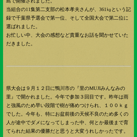
島で開催されました。
当組合の11集第二支部の松本孝夫さんが、361㎏という記
録で千葉県予選会で第一位、そして全国大会で第二位に
選ばれました。
お忙しい中、大会の感想など貴重なお話を聞かせていた
だきました。
県大会は９月１２日に鴨川市の『里のMUJIみんなみの
里』で開かれました。今年で参加３回目です。昨年は雨
と強風のため早い段階で樹が痛めつけられ、１００ｋｇ
でした。今年も、特にお盆前後の天候不良のため多くの
人が途中でダメになってしまった中、何とか最後まで育
てられた結果の優勝だと思うと大変うれしかったです。