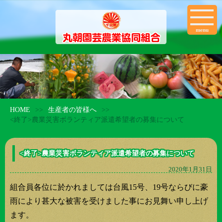
menu
HOME
生産者の皆様へ
>>
>>
<終了>農業災害ボランティア派遣希望者の募集について
<終了>農業災害ボランティア派遣希望者の募集について
2020年1月31日
組合員各位に於かれましては台風15号、19号ならびに豪
雨により甚大な被害を受けました事にお見舞い申し上げ
ます。