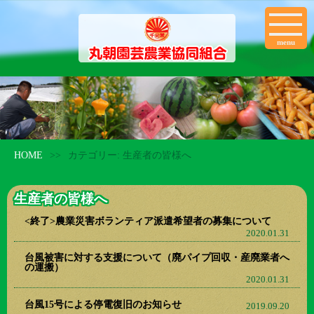
menu
HOME
>>
カテゴリー:
生産者の皆様へ
生産者の皆様へ
<終了>農業災害ボランティア派遣希望者の募集について
2020.01.31
台風被害に対する支援について（廃パイプ回収・産廃業者へ
の運搬）
2020.01.31
台風15号による停電復旧のお知らせ
2019.09.20