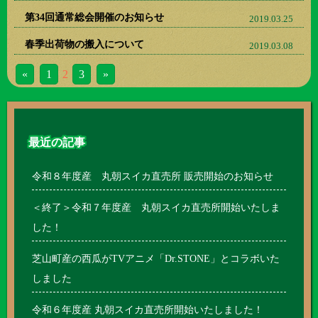
第34回通常総会開催のお知らせ
2019.03.25
春季出荷物の搬入について
2019.03.08
«
1
2
3
»
最近の記事
令和８年度産 丸朝スイカ直売所 販売開始のお知らせ
＜終了＞令和７年度産 丸朝スイカ直売所開始いたしま
した！
芝山町産の西瓜がTVアニメ「Dr.STONE」とコラボいた
しました
令和６年度産 丸朝スイカ直売所開始いたしました！