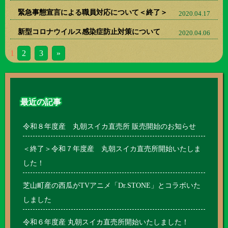
緊急事態宣言による職員対応について＜終了＞
2020.04.17
新型コロナウイルス感染症防止対策について
2020.04.06
1
2
3
»
最近の記事
令和８年度産 丸朝スイカ直売所 販売開始のお知らせ
＜終了＞令和７年度産 丸朝スイカ直売所開始いたしま
した！
芝山町産の西瓜がTVアニメ「Dr.STONE」とコラボいた
しました
令和６年度産 丸朝スイカ直売所開始いたしました！